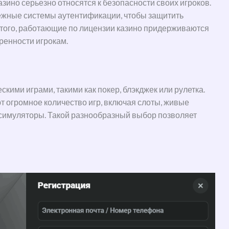
зино серьезно относятся к безопасности своих игроков.
жные системы аутентификации, чтобы защитить
того, работающие по лицензии казино придерживаются
еренности игрокам.
кими играми, такими как покер, блэкджек или рулетка.
т огромное количество игр, включая слоты, живые
 симуляторы. Такой разнообразный выбор позволяет