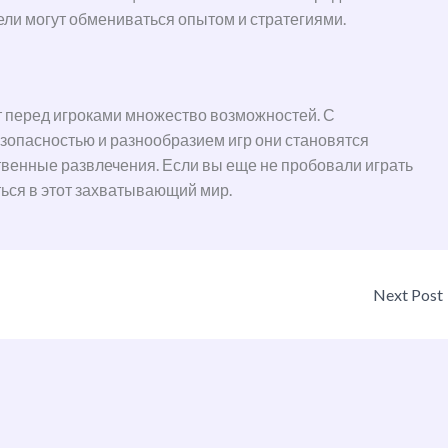
ели могут обмениваться опытом и стратегиями.
 перед игроками множество возможностей. С
опасностью и разнообразием игр они становятся
венные развлечения. Если вы еще не пробовали играть
ться в этот захватывающий мир.
Next Post