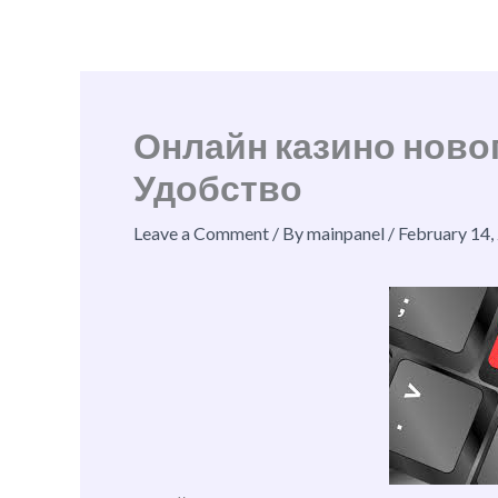
Skip
to
content
Онлайн казино ново
Удобство
Leave a Comment
/ By
mainpanel
/
February 14,