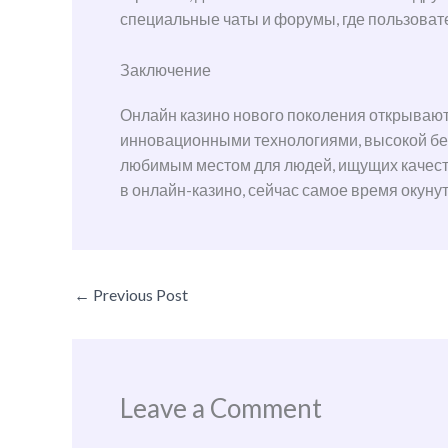
специальные чаты и форумы, где пользоват
Заключение
Онлайн казино нового поколения открывают
инновационными технологиями, высокой без
любимым местом для людей, ищущих качест
в онлайн-казино, сейчас самое время окуну
←
Previous Post
Leave a Comment