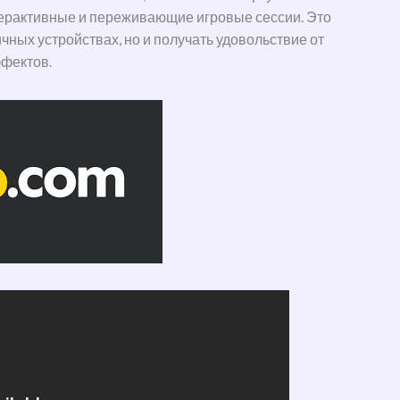
нтерактивные и переживающие игровые сессии. Это
ичных устройствах, но и получать удовольствие от
ффектов.