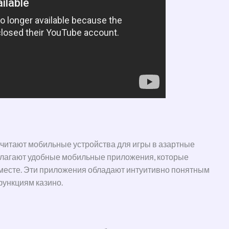
читают мобильные устройства для игры в азартные
длагают удобные мобильные приложения, которые
 месте. Эти приложения обладают интуитивно понятным
ункциям казино.