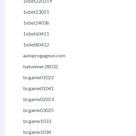
1xbet220219
1xbet23021
1xbet24036
1xbet60411
1xbet80412
autoprogagnon.com
batwinner28032
bcgame01022
bcgame01041
bcgame02023
bcgame03025
bcgame1033
bcgame1034