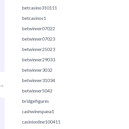
betcasino310111
betcasinos1
betwinner07022
betwinner07023
betwinner25023
betwinner29033
betwinner3032
betwinner31034
→
betwinner5042
bridgefigures
cashwinespana1
casinionline100411