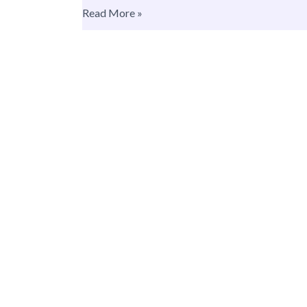
Read More »