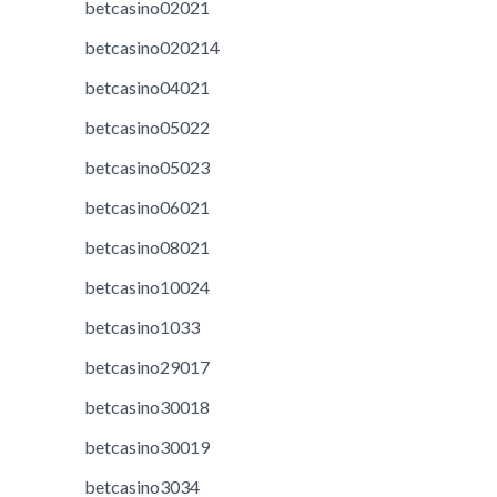
betcasino02021
betcasino020214
betcasino04021
betcasino05022
betcasino05023
betcasino06021
betcasino08021
betcasino10024
betcasino1033
betcasino29017
betcasino30018
betcasino30019
betcasino3034