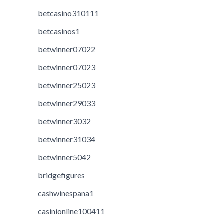
betcasino310111
betcasinos1
betwinner07022
betwinner07023
betwinner25023
betwinner29033
betwinner3032
betwinner31034
betwinner5042
bridgefigures
cashwinespana1
casinionline100411