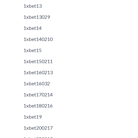
1xbet13
1xbet13029
1xbet14
1xbet140210
1xbet15
1xbet150211
1xbet160213
1xbet16032
1xbet170214
1xbet180216
1xbet19
1xbet200217