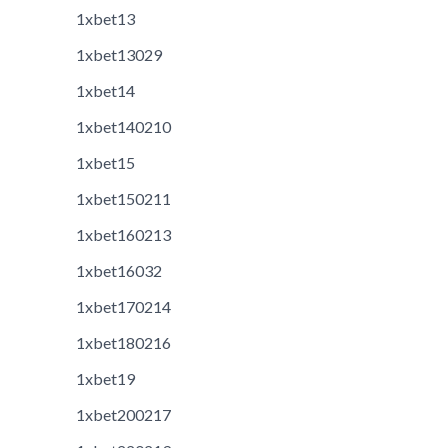
1xbet13
1xbet13029
1xbet14
1xbet140210
1xbet15
1xbet150211
1xbet160213
1xbet16032
1xbet170214
1xbet180216
1xbet19
1xbet200217