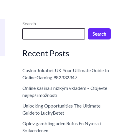
Search
Search
Recent Posts
Casino Jokabet UK Your Ultimate Guide to
Online Gaming 982332347
Online kasína s nízkým vkladem – Objevte
nejlepší možnosti
Unlocking Opportunities The Ultimate
Guide to LuckyBetet
Oplev gambling uden Rufus En Nyæra i
Spilverdenen