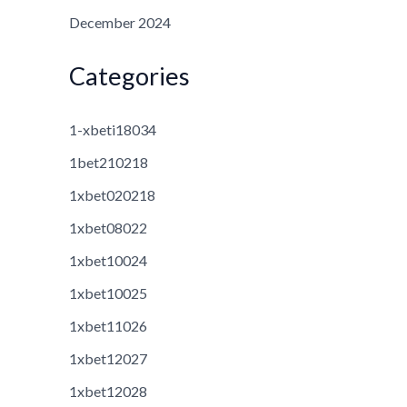
December 2024
Categories
1-xbeti18034
1bet210218
1xbet020218
1xbet08022
1xbet10024
1xbet10025
1xbet11026
1xbet12027
1xbet12028