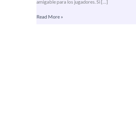
Ganancias
amigable para los jugadores. Si […]
Read More »