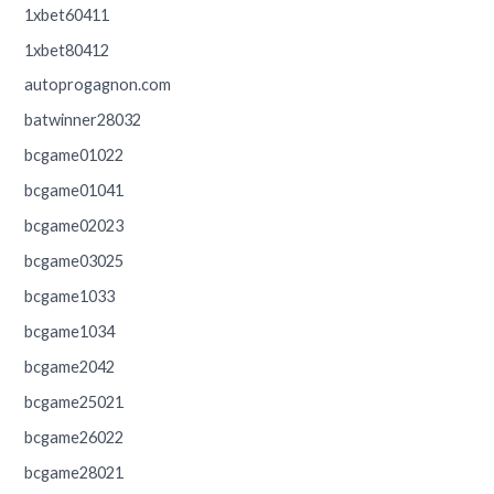
1xbet60411
1xbet80412
autoprogagnon.com
batwinner28032
bcgame01022
bcgame01041
bcgame02023
bcgame03025
bcgame1033
bcgame1034
bcgame2042
bcgame25021
bcgame26022
bcgame28021