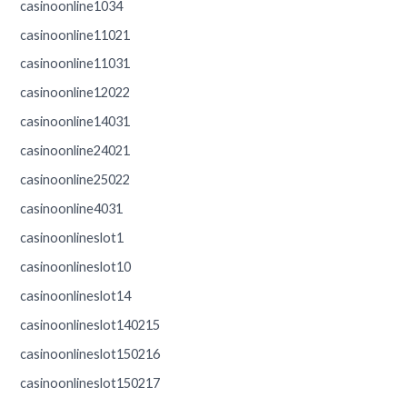
casinoonline1034
casinoonline11021
casinoonline11031
casinoonline12022
casinoonline14031
casinoonline24021
casinoonline25022
casinoonline4031
casinoonlineslot1
casinoonlineslot10
casinoonlineslot14
casinoonlineslot140215
casinoonlineslot150216
casinoonlineslot150217