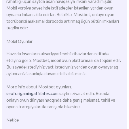
rahatlığı üçün saytda asan naviqasiya imkanı yaradılmışdır.
Mobil versiya sayəsində istifadəçilər istənilən yerdən oyun
oynama imkanı əldə edirlər. Beləliklə, Mostbet, onlayn oyun
təcrübənizi maksimal dərəcədə artırmaq üçün bütün imkanları
təqdim edir:
Mobil Oyunlar
Hazırda insanların əksəriyyəti mobil cihazlardan istifadə
etdiyinə görə, Mostbet, mobil oyun platforması da təqdim edir.
Bu sayədə istədiyiniz vaxt, istədiyiniz yerdən oyun oynayaraq
əyləncənizi asanlıqla davam etdirə bilərsiniz.
More info about Mostbet oyunları,
seoforigamingaffiliates.com
saytını ziyarət edin. Burada
onlayn oyun dünyası haqqında daha geniş məlumat, təhlil və
oyun strategiyaları ilə tanış ola bilərsiniz.
Nəticə