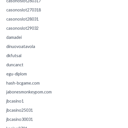
casonoslot260317
casonoslot270318
casonoslot28031
casonoslot29032
damadei
dinuovoatavola
dkfutsal
duncanct
egu-diplom
hash-bcgame.com
jabonesmonkeypom.com
jbcasino1
jbcasino25031
jbcasino30031