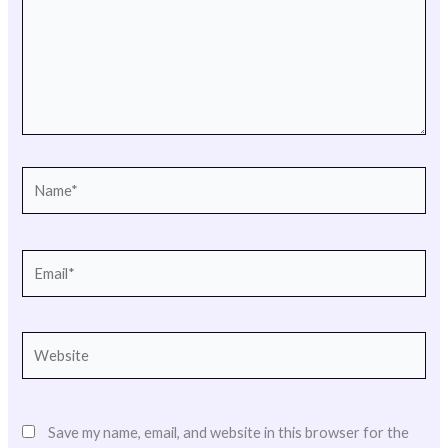
Name*
Email*
Website
Save my name, email, and website in this browser for the