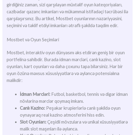
girdiğiniz zaman, sizi qarşılayan müxtəlif oyun kateqoriyaları,
cazibədar qazanc imkanları və mükəmməl istifadəçi təcrübəsi ilə
qarşılaşırsınız. Bu artikel, Mostbet oyunlarının nəzəriyyəsini,
seçimini və təklif etdiyi imkanları ətraflı şəkildə təqdim edir.
Mostbet və Oyun Seçimləri
Mostbet, interaktiv oyun dünyasını əks etdirən geniş bir oyun
portfelinə sahibdir. Burada idman mərcləri, canlı kazino, slot
oyunları, kart oyunları və daha çoxunu tapa bilərsiniz. Hər bir
oyun özünə məxsus xüsusiyyətlərə və əyləncə potensialına
malikdir:
İdman Mərcləri:
Futbol, basketbol, tennis və digər idman
növlərinə mərclər qoymaq imkanı.
Canlı Kazino:
Peşəkar krupierlərlə canlı şəkildə oyun
oynayaraq real kazino atmosferini hiss edin.
Slot Oyunları:
Çeşidli mövzulara və unikal xüsusiyyətlərə
malik slot maşınları ilə əyləncə.