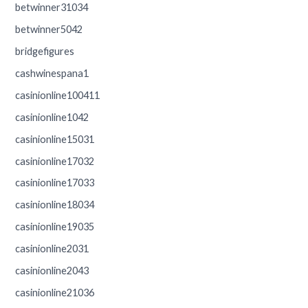
betwinner31034
betwinner5042
bridgefigures
cashwinespana1
casinionline100411
casinionline1042
casinionline15031
casinionline17032
casinionline17033
casinionline18034
casinionline19035
casinionline2031
casinionline2043
casinionline21036