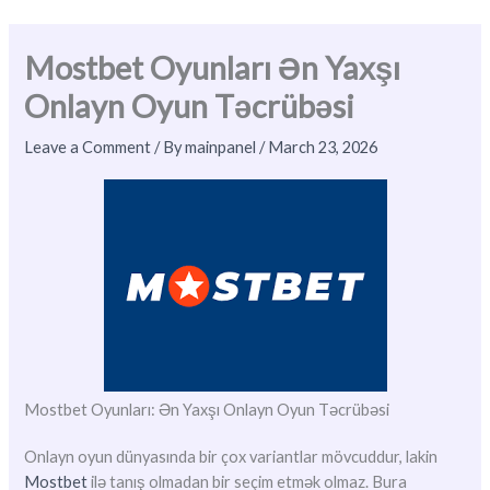
Skip
to
Mostbet Oyunları Ən Yaxşı
content
Onlayn Oyun Təcrübəsi
Leave a Comment
/ By
mainpanel
/
March 23, 2026
Mostbet Oyunları: Ən Yaxşı Onlayn Oyun Təcrübəsi
Onlayn oyun dünyasında bir çox variantlar mövcuddur, lakin
Mostbet
ilə tanış olmadan bir seçim etmək olmaz. Bura