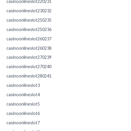
casinoonlineslot220231
casinoonlineslot230232
casinoonlineslot250235
casinoonlineslot250236
casinoonlineslot260237
casinoonlineslot260238
casinoonlineslot270239
casinoonlineslot270240
casinoonlineslot280241
casinoonlineslot3
casinoonlineslot4
casinoonlineslot5
casinoonlineslot6
casinoonlineslot7