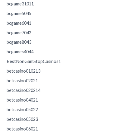
bcgame31011
bcgame5045
bcgame6041
bcgame7042
bcgame8043
bcgames4044
BestNonGamStopCasinos1
betcasino010213
betcasino02021
betcasino020214
betcasino04021
betcasino05022
betcasino05023
betcasino06021