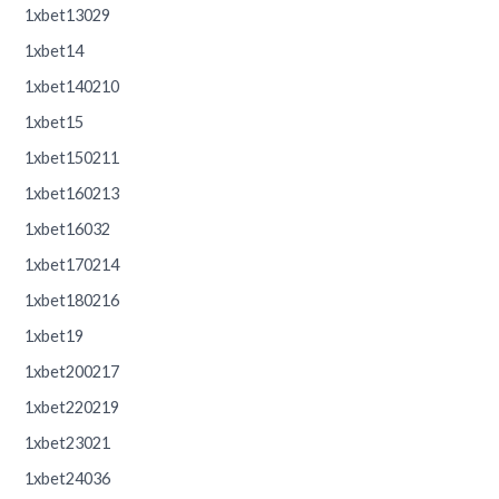
1xbet13029
1xbet14
1xbet140210
1xbet15
1xbet150211
1xbet160213
1xbet16032
1xbet170214
1xbet180216
1xbet19
1xbet200217
1xbet220219
1xbet23021
1xbet24036