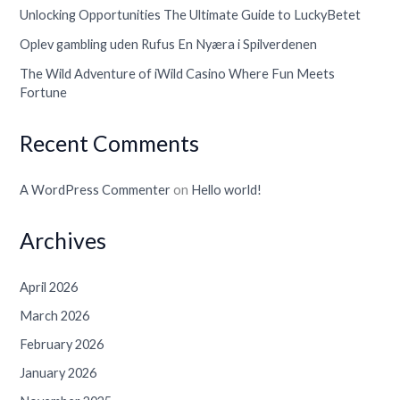
Unlocking Opportunities The Ultimate Guide to LuckyBetet
Oplev gambling uden Rufus En Nyæra i Spilverdenen
The Wild Adventure of iWild Casino Where Fun Meets
Fortune
Recent Comments
A WordPress Commenter
on
Hello world!
Archives
April 2026
March 2026
February 2026
January 2026