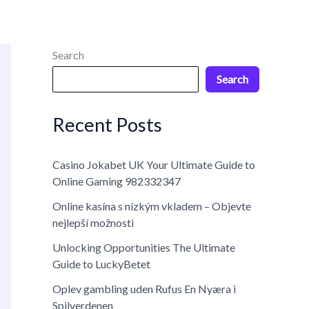
Search
Search
Recent Posts
Casino Jokabet UK Your Ultimate Guide to
Online Gaming 982332347
Online kasína s nízkým vkladem – Objevte
nejlepší možnosti
Unlocking Opportunities The Ultimate
Guide to LuckyBetet
Oplev gambling uden Rufus En Nyæra i
Spilverdenen