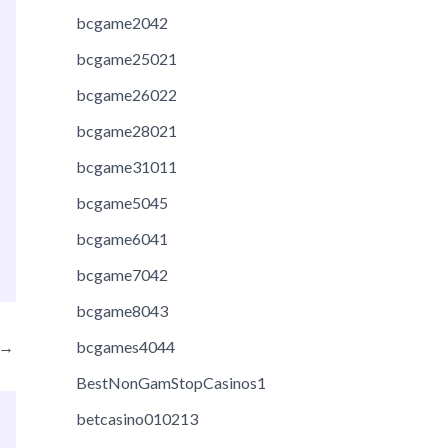
bcgame2042
bcgame25021
bcgame26022
bcgame28021
bcgame31011
bcgame5045
bcgame6041
bcgame7042
bcgame8043
bcgames4044
→
BestNonGamStopCasinos1
betcasino010213