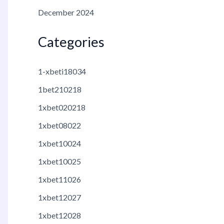
December 2024
Categories
1-xbeti18034
1bet210218
1xbet020218
1xbet08022
1xbet10024
1xbet10025
1xbet11026
1xbet12027
1xbet12028