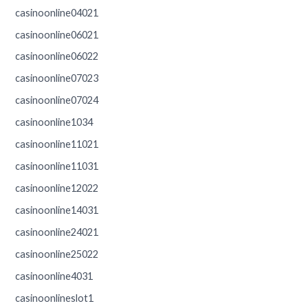
casinoonline04021
casinoonline06021
casinoonline06022
casinoonline07023
casinoonline07024
casinoonline1034
casinoonline11021
casinoonline11031
casinoonline12022
casinoonline14031
casinoonline24021
casinoonline25022
casinoonline4031
casinoonlineslot1