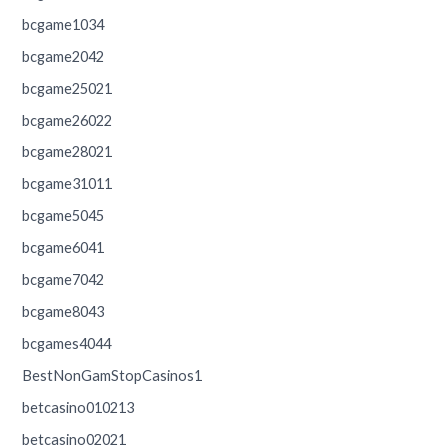
bcgame1034
bcgame2042
bcgame25021
bcgame26022
bcgame28021
bcgame31011
bcgame5045
bcgame6041
bcgame7042
bcgame8043
bcgames4044
BestNonGamStopCasinos1
betcasino010213
betcasino02021