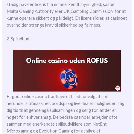
stadig have en licens fra en anerkendt myndighed, såsom
Malta Gaming Authority eller UK Gambling Commission, for at
kunne operere sikkert og pålideligt. En licens sikrer, at casinoet
overholder strenge krav til sikkerhed og fairness.
2. Spiludbud
Et godt online casino bør have et bredt udvalg af spil,
herunder slotmaskiner, bordspil og live dealer muligheder. Tag
dig tid til at gennemgå spilsamlingen og sørg for, at der er
noget for enhver smag. De bedste casinoer arbejder ofte
sammen med anerkendte spilleudviklere som NetEnt,
Microgaming og Evolution Gaming for at sikre et