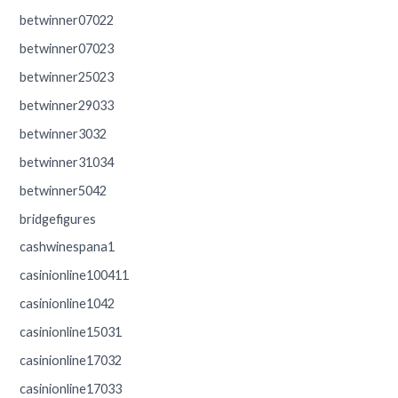
betwinner07022
betwinner07023
betwinner25023
betwinner29033
betwinner3032
betwinner31034
betwinner5042
bridgefigures
cashwinespana1
casinionline100411
casinionline1042
casinionline15031
casinionline17032
casinionline17033