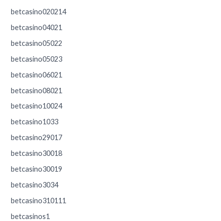
betcasino020214
betcasino04021
betcasino05022
betcasino05023
betcasino06021
betcasino08021
betcasino10024
betcasino1033
betcasino29017
betcasino30018
betcasino30019
betcasino3034
betcasino310111
betcasinos1