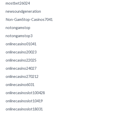
mostbet26024
newsoundgeneration
Non-GamStop-Casinos7041
notongamstop
notongamstop3
onlinecasino01041
onlinecasino20023
onlinecasino22025
onlinecasino24027
onlinecasino270212
onlinecasino6031
onlinecasinoslot100428
onlinecasinoslot10419
onlinecasinoslot18031