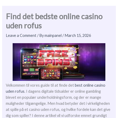
Skip
to
Find det bedste online casino
content
uden rofus
Leave a Comment
/ By
mainpanel
/
March 15, 2026
Velkommen til vores guide til at finde det
best online casino
uden rofus
. I dagens digitale tidsalder er online gambling
blevet en populær underholdningsform, og der er mange
muligheder tilgængelige. Men hvad betyder det i virkeligheden
at spille på et casino uden rofus, og hvilke fordele kan det give
dig som spiller? I denne artikel vil vi udforske emnet grundigt