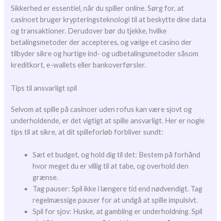
Sikkerhed er essentiel, når du spiller online. Sørg for, at
casinoet bruger krypteringsteknologi til at beskytte dine data
og transaktioner. Derudover bør du tjekke, hvilke
betalingsmetoder der accepteres, og vælge et casino der
tilbyder sikre og hurtige ind- og udbetalingsmetoder såsom
kreditkort, e-wallets eller bankoverførsler.
Tips til ansvarligt spil
Selvom at spille på casinoer uden rofus kan være sjovt og
underholdende, er det vigtigt at spille ansvarligt. Her er nogle
tips til at sikre, at dit spilleforløb forbliver sundt:
Sæt et budget, og hold dig til det: Bestem på forhånd
hvor meget du er villig til at tabe, og overhold den
grænse.
Tag pauser: Spil ikke i længere tid end nødvendigt. Tag
regelmæssige pauser for at undgå at spille impulsivt.
Spil for sjov: Huske, at gambling er underholdning. Spil