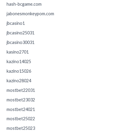
hash-bcgame.com
jabonesmonkeypom.com
jbcasino1
jbcasino25031
jbcasino30031
kasino2701
kazino14025
kazino15026
kazino28024
mostbet22031
mostbet23032
mostbet24021
mostbet25022
mostbet25023