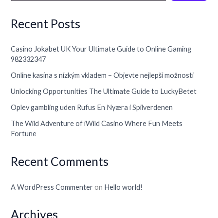
Recent Posts
Casino Jokabet UK Your Ultimate Guide to Online Gaming
982332347
Online kasína s nízkým vkladem – Objevte nejlepší možnosti
Unlocking Opportunities The Ultimate Guide to LuckyBetet
Oplev gambling uden Rufus En Nyæra i Spilverdenen
The Wild Adventure of iWild Casino Where Fun Meets
Fortune
Recent Comments
A WordPress Commenter
on
Hello world!
Archives