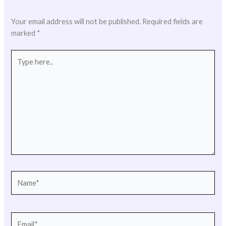
Your email address will not be published.
Required fields are
marked
*
Type
here..
Name*
Email*