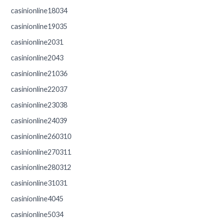
casinionline18034
casinionline19035
casinionline2031
casinionline2043
casinionline21036
casinionline22037
casinionline23038
casinionline24039
casinionline260310
casinionline270311
casinionline280312
casinionline31031
casinionline4045
casinionline5034