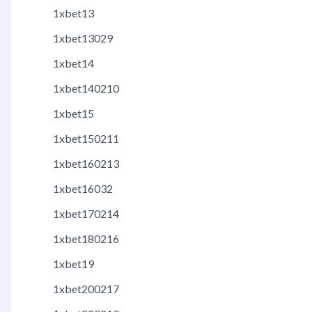
1xbet13
1xbet13029
1xbet14
1xbet140210
1xbet15
1xbet150211
1xbet160213
1xbet16032
1xbet170214
1xbet180216
1xbet19
1xbet200217