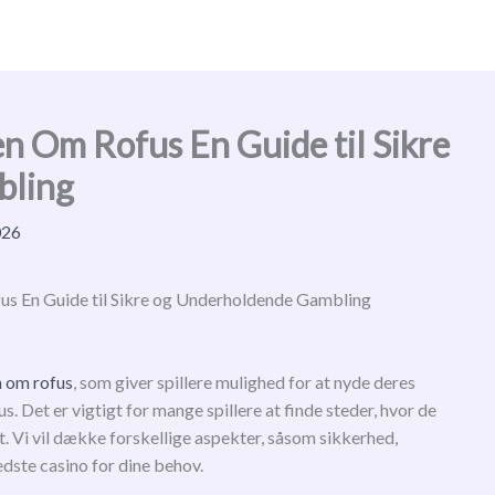
n Om Rofus En Guide til Sikre
bling
026
n om rofus
, som giver spillere mulighed for at nyde deres
us. Det er vigtigt for mange spillere at finde steder, hvor de
. Vi vil dække forskellige aspekter, såsom sikkerhed,
edste casino for dine behov.