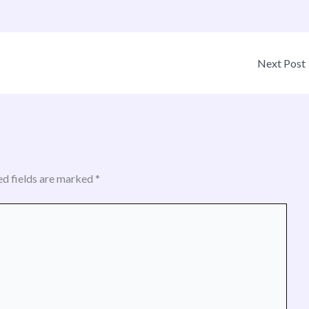
Next Post
ed fields are marked
*