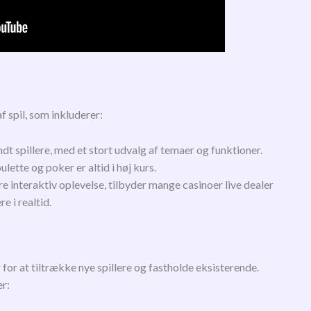
f spil, som inkluderer:
dt spillere, med et stort udvalg af temaer og funktioner.
lette og poker er altid i høj kurs.
e interaktiv oplevelse, tilbyder mange casinoer live dealer
e i realtid.
for at tiltrække nye spillere og fastholde eksisterende.
er: