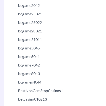
bcgame2042
bcgame25021
bcgame26022
bcgame28021
bcgame31011
bcgame5045
bcgame6041
bcgame7042
bcgame8043
bcgames4044
BestNonGamStopCasinos1
betcasino010213