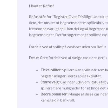
Hvad er Rofus?
Rofus står for “Register Over Frivilligt Udelukke
dem, der ønsker at begrænse deres spilleaktivit
fremme ansvarligt spil, kan det også begrænse m
begrænsninger. Derfor søger mange spillere cas
Fordele ved at spille på casinoer uden om Rofus
Der er flere fordele ved at vælge casinoer, der ik
Fleksibilitet:
Spillere kan spille når som h
begrænsninger i deres spilleaktivitet.
Større valg:
Casinoer uden om Rofus tilbyd
spillere flere muligheder for at finde det, 
Bedre bonusser:
Mange af disse casinoer
kan øge din bankroll.