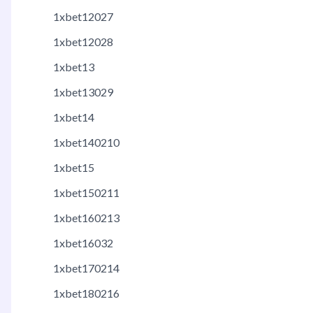
1xbet12027
1xbet12028
1xbet13
1xbet13029
1xbet14
1xbet140210
1xbet15
1xbet150211
1xbet160213
1xbet16032
1xbet170214
1xbet180216