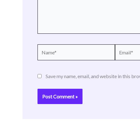
Name*
Email*
Save my name, email, and website in this bro