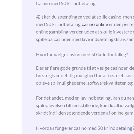
Casino med 50 kr indbetaling
Ælsker du spændingen ved at spille casino, men 
med 50 kr indbetaling
casino online
er den perfe
online gambling verden uden at skulle investere e
spille på casinoer med lave indsætningskrav, sam
Hvorfor vælge casino med 50 kr indbetaling?
Der er flere gode grunde til at vælge casinoer, d
første giver det dig mulighed for at teste et casi
opleve spilmulighederne, softwarekvaliteten og 
For det andet, med en lav indbetaling, kan du nemt
spiloplevelsen tilfredsstillende, kan du altid væ
skridt ind i den spændende verden af online gam
Hvordan fungerer casino med 50 kr indbetaling