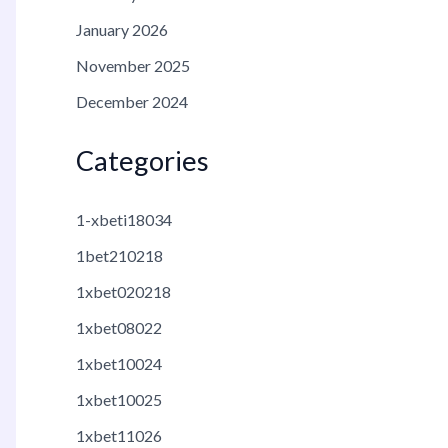
January 2026
November 2025
December 2024
Categories
1-xbeti18034
1bet210218
1xbet020218
1xbet08022
1xbet10024
1xbet10025
1xbet11026