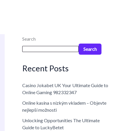
Search
Search
Recent Posts
Casino Jokabet UK Your Ultimate Guide to
Online Gaming 982332347
Online kasína s nízkým vkladem – Objevte
nejlepší možnosti
Unlocking Opportunities The Ultimate
Guide to LuckyBetet