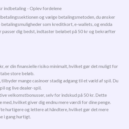
 indbetalingssektionen og vælge betalingsmetoden, du ønsker
 betalingsmuligheder som kreditkort, e-wallets, og endda
 passer dig bedst, indtaster beløbet på 50 kr og bekræfter
 er din finansielle risiko minimalt, hvilket gør det muligt for
 tabe store beløb.
 tilbyder mange casinoer stadig adgang til et væld af spil. Du
pil og live dealer-spil.
ive velkomstbonusser, selv for indskud på 50 kr. Dette
le med, hvilket giver dig endnu mere værdi for dine penge.
te hurtigere og lettere at håndtere, hvilket gør det mere
 i gang hurtigt.