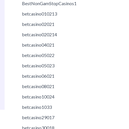
BestNonGamStopCasinos1
betcasino010213
betcasino02021
betcasino020214
betcasino04021
betcasino05022
betcasino05023
betcasino06021
betcasino08021
betcasino10024
betcasino1033
betcasino29017
betcasino30018