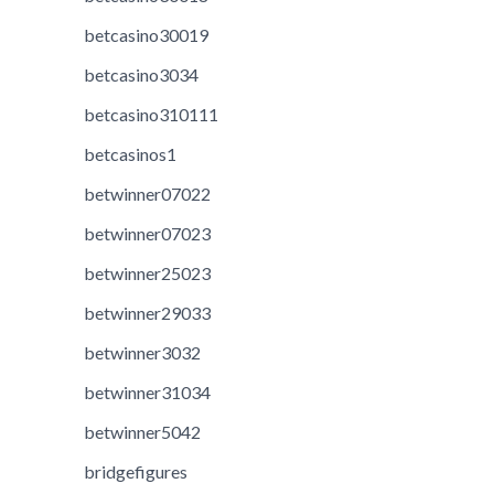
betcasino30019
betcasino3034
betcasino310111
betcasinos1
betwinner07022
betwinner07023
betwinner25023
betwinner29033
betwinner3032
betwinner31034
betwinner5042
bridgefigures