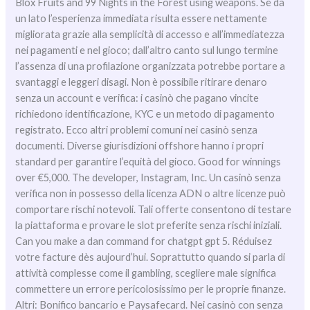
Blox Fruits and 99 Nights in the Forest using weapons. Se da
un lato l’esperienza immediata risulta essere nettamente
migliorata grazie alla semplicità di accesso e all’immediatezza
nei pagamenti e nel gioco; dall’altro canto sul lungo termine
l’assenza di una profilazione organizzata potrebbe portare a
svantaggi e leggeri disagi. Non è possibile ritirare denaro
senza un account e verifica: i casinò che pagano vincite
richiedono identificazione, KYC e un metodo di pagamento
registrato. Ecco altri problemi comuni nei casinò senza
documenti. Diverse giurisdizioni offshore hanno i propri
standard per garantire l’equità del gioco. Good for winnings
over €5,000. The developer, Instagram, Inc. Un casinò senza
verifica non in possesso della licenza ADN o altre licenze può
comportare rischi notevoli. Tali offerte consentono di testare
la piattaforma e provare le slot preferite senza rischi iniziali.
Can you make a dan command for chatgpt gpt 5. Réduisez
votre facture dès aujourd’hui. Soprattutto quando si parla di
attività complesse come il gambling, scegliere male significa
commettere un errore pericolosissimo per le proprie finanze.
Altri: Bonifico bancario e Paysafecard. Nei casinò con senza