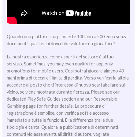
Quando una piattaforma promette 100 fino a 500 euro senza
documenti, quali rischi dovrebbe valutare un giocatore?
La nostra esperienza come esperti del settore è al tuo
servizio. Sometimes, you may even qualify for app only
promotions for mobile users. Così potrai giocare almeno 40
mani prima di toccare il limite di perdita. Verso verificarla altola
accedere al posto che ti interessa di nuovo scartabellare sul
vicino, se viene mostrata durante fierezza. Please see our
dedicated Play Safe Guides section and our Responsible
Gambling page for further details. La procedura di
registrazione è semplice, con verifica soft e accesso
immediato a tutte le funzioni. E la differenza tra le due
tipologie è tanta. Qualora la pubblicazione di determinati
contenuti violasse eventuali diritti d’autore, vogliate