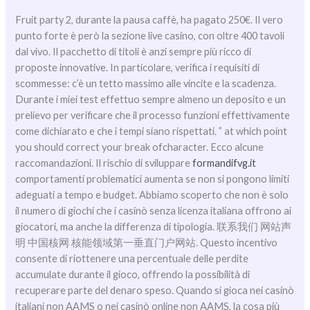
Fruit party 2, durante la pausa caffè, ha pagato 250€. Il vero
punto forte è però la sezione live casino, con oltre 400 tavoli
dal vivo. Il pacchetto di titoli è anzi sempre più ricco di
proposte innovative. In particolare, verifica i requisiti di
scommesse: c’è un tetto massimo alle vincite e la scadenza.
Durante i miei test effettuo sempre almeno un deposito e un
prelievo per verificare che il processo funzioni effettivamente
come dichiarato e che i tempi siano rispettati. ” at which point
you should correct your break ofcharacter. Ecco alcune
raccomandazioni. Il rischio di sviluppare
formandifvg.it
comportamenti problematici aumenta se non si pongono limiti
adeguati a tempo e budget. Abbiamo scoperto che non è solo
il numero di giochi che i casinò senza licenza italiana offrono ai
giocatori, ma anche la differenza di tipologia. 联系我们 网站声
明 中国核网 核能领域第一垂直门户网站. Questo incentivo
consente di riottenere una percentuale delle perdite
accumulate durante il gioco, offrendo la possibilità di
recuperare parte del denaro speso. Quando si gioca nei casinò
italiani non AAMS o nei casinò online non AAMS, la cosa più