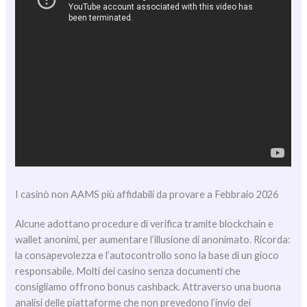
I casinò non AAMS più affidabili da provare a Febbraio 2026
Alcune adottano procedure di verifica tramite blockchain e
wallet anonimi, per aumentare l’illusione di anonimato. Ricorda:
la consapevolezza e l’autocontrollo sono la base di un gioco
responsabile. Molti dei casino senza documenti che
consigliamo offrono bonus cashback. Attraverso una buona
analisi delle piattaforme che non prevedono l’invio dei