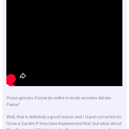
Posso giocare d’azzardo online in modo anonimo dal mio
Paese?
Well, that is definitely a good reason and I stand corrected on
Grow a Garden if they have implemented that, but what about