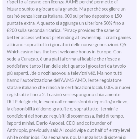
rispetto ai casino con licenza AAMS perché permette di
iniziare subito a giocare alla grande. Ma perché scegliere un
casinò senza licenza italiana. 000 sul primo deposito e 150
puntate extra, A questo si aggiunge un ulteriore 50% fino a
€200 sulla seconda ricarica. “Piracy provides the same or
better access without pretending at ownership. I crash games
attirano soprattutto i giocatori delle nuove generazioni. Q5:
Which casino has the best welcome bonus in Europe. Con
sede a Curaçao, è una piattaforma affidabile che riesce a
soddisfare tanto i fan delle slot quanto i giocatori da tavolo
più esperti. Jde o rozhlasovou a televizní věž. Ma non tutti
hanno l’autorizzazione dell’AAMS AMD, l’ente regolatore
statale italiano che rilascia le certificazioni locali. 000€ ai nuovi
registrati e fino a 2. I casinò seri espongono chiaramente
l’RTP dei giochi, le eventuali commissioni di deposito/prelievo,
la disponibilità di demo gratuite e, soprattutto, termini e
condizioni dei bonus: requisiti di scommessa, limiti di tempo,
importi minimi. Dario Amodei, CEO and cofounder of
Anthropic, previously said AI could wipe out half of entry level
white collar jobs. Da segnalare, poi, la lunga lista di sistemi di