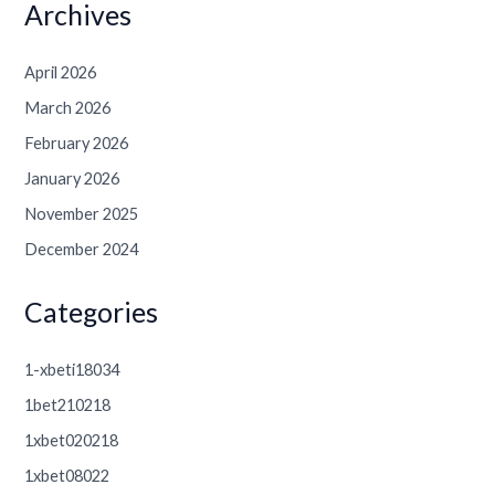
Archives
April 2026
March 2026
February 2026
January 2026
November 2025
December 2024
Categories
1-xbeti18034
1bet210218
1xbet020218
1xbet08022