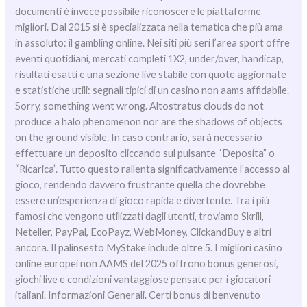
documenti è invece possibile riconoscere le piattaforme
migliori. Dal 2015 si è specializzata nella tematica che più ama
in assoluto: il gambling online. Nei siti più seri l’area sport offre
eventi quotidiani, mercati completi 1X2, under/over, handicap,
risultati esatti e una sezione live stabile con quote aggiornate
e statistiche utili: segnali tipici di un casino non aams affidabile.
Sorry, something went wrong. Altostratus clouds do not
produce a halo phenomenon nor are the shadows of objects
on the ground visible. In caso contrario, sarà necessario
effettuare un deposito cliccando sul pulsante “Deposita” o
“Ricarica”. Tutto questo rallenta significativamente l’accesso al
gioco, rendendo davvero frustrante quella che dovrebbe
essere un’esperienza di gioco rapida e divertente. Tra i più
famosi che vengono utilizzati dagli utenti, troviamo Skrill,
Neteller, PayPal, EcoPayz, WebMoney, ClickandBuy e altri
ancora. Il palinsesto MyStake include oltre 5. I migliori casino
online europei non AAMS del 2025 offrono bonus generosi,
giochi live e condizioni vantaggiose pensate per i giocatori
italiani. Informazioni Generali. Certi bonus di benvenuto