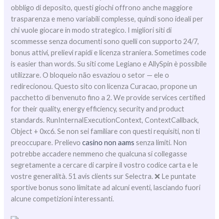
obbligo di deposito, questi giochi offrono anche maggiore
trasparenza e meno variabili complesse, quindi sono ideali per
chi vuole giocare in modo strategico. I migliori siti di
scommesse senza documenti sono quelli con supporto 24/7,
bonus attivi, prelievi rapidi e licenza straniera. Sometimes code
is easier than words. Su siti come Legiano e AllySpin è possibile
utilizzare. O bloqueio não esvaziou o setor — ele o
redirecionou. Questo sito con licenza Curacao, propone un
pacchetto di benvenuto fino a 2. We provide services certified
for their quality, energy efficiency, security and product
standards. RunInternalExecutionContext, ContextCallback,
Object + 0xc6. Se non sei familiare con questi requisiti, non ti
preoccupare. Prelievo
casino non aams
senza limiti. Non
potrebbe accadere nemmeno che qualcuna si collegasse
segretamente a cercare di carpire il vostro codice carta e le
vostre generalità. 51 avis clients sur Selectra. ❌ Le puntate
sportive bonus sono limitate ad alcuni eventi, lasciando fuori
alcune competizioni interessanti.