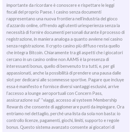
importante da ricordare è conoscere e rispettare le leggi
fiscali del proprio Paese. I casino senza documenti
rappresentano una nuova frontiera nell’industria del gioco
d’azzardo online, offrendo agli utenti un’esperienza senza la
necessità di fornire documenti personali durante il processo di
registrazione, in maniera analoga a quanto avviene nei casino
senza registrazione. Il crypto casino più diffuso resta quello
che integra Bitcoin. Chiaramente tra gli aspetti che i giocatori
cercano in un casino online non AAMS è la presenza di
interessanti bonus, quello di benvenuto tra tutti, e, per gli
appassionati, anche la possibilità di prendere una pausa dalle
slot per dedicarsi alle scommesse sportive. Pagare que incluye
essa è manifesto e fornisce diversi vantaggi esclusivi, arrive
l’accesso a lounge aeroportuali con Concern Pass,
assicurazione sui” “viaggi, accesso al systeem Membership
Rewards che consente di agglomerare punti da impiegare. Ora
entriamo nel dettaglio, perché una lista da sola non basta: io
controllo licenze, pagamenti, giochi, limiti, supporto e regole
bonus. Questo sistema avanzato consente ai giocatori di